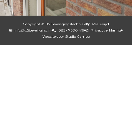
Copyright © B5 Beveiligingstechniek
Reeuwijk
info@b5beveiliging.nl
085 - 7600 419
Privacyverklaring
Website door Studio Campo