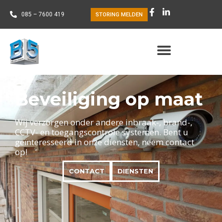
085 – 7600 419
STORING MELDEN
Beveiliging op maat
Wij verzorgen onder andere inbraak-, brand-,
CCTV- en toegangscontrole systemen. Bent u
geïnteresseerd in onze diensten, neem contact
op!
CONTACT
DIENSTEN