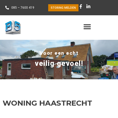
085 – 7600 419
STORING MELDEN
Voor een echt
veilig gevoel!
WONING HAASTRECHT