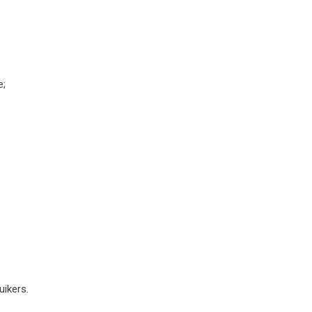
e;
uikers.