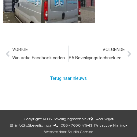
VORIGE
VOLGENDE
Win actie Facebook verlengd
B5 Beveiligingstechniek eerste sponsoren Lars van Stekelenborg
Terug naar nieuws
Copyright © B5 Beveiligingstechniek
Reeuwijk
info@b5beveiliging.nl
085 - 7600 419
Privacyverklaring
Website door Studio Campo